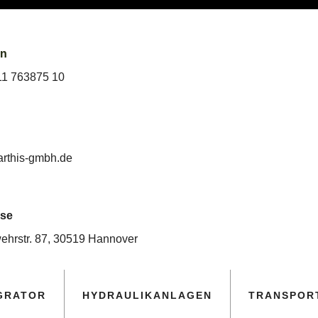
on
11 763875 10
arthis-gmbh.de
se
ehrstr. 87, 30519 Hannover
GRATOR
HYDRAULIKANLAGEN
TRANSPORT